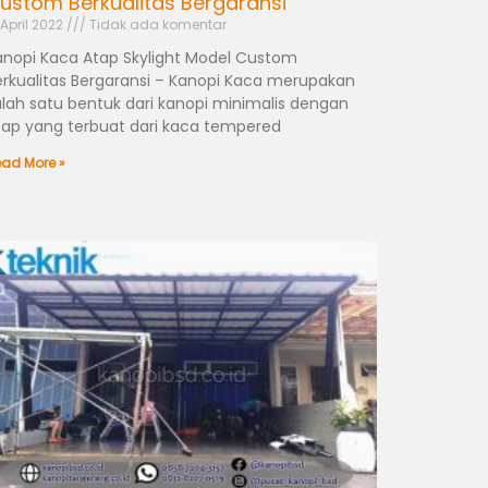
ustom Berkualitas Bergaransi
 April 2022
Tidak ada komentar
anopi Kaca Atap Skylight Model Custom
erkualitas Bergaransi – Kanopi Kaca merupakan
alah satu bentuk dari kanopi minimalis dengan
tap yang terbuat dari kaca tempered
ad More »