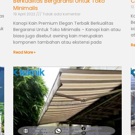
Berkualitas Bergaransi Untuk Toko
C
Minimalis
12
19 April 2022
Tidak ada komentar
as
K
B
Kanopi Kain Premium Elegan Terbaik Berkualitas
uk
s
Bergaransi Untuk Toko Minimalis – Kanopi kain atau
a
biasa juga disebut awning kain merupakan
komponen tambahan atau ekstensi pada
Re
Read More »