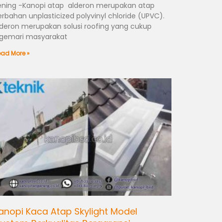
ening -Kanopi atap alderon merupakan atap
erbahan unplasticized polyvinyl chloride (UPVC).
lderon merupakan solusi roofing yang cukup
igemari masyarakat
ad More »
anopi Kaca Atap Skylight Model