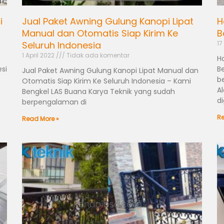
i
Jual Paket Awning Gulung Kanopi Lipat
H
Manual dan Otomatis Siap Kirim Ke
B
Seluruh Indonesia
17
1 April 2022
Tidak ada komentar
H
si
B
Jual Paket Awning Gulung Kanopi Lipat Manual dan
b
Otomatis Siap Kirim Ke Seluruh Indonesia – Kami
A
Bengkel LAS Buana Karya Teknik yang sudah
d
berpengalaman di
Re
Read More »