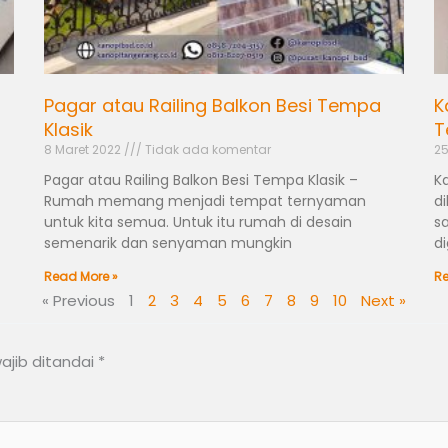
Pagar atau Railing Balkon Besi Tempa
K
Klasik
T
8 Maret 2022
Tidak ada komentar
25
Pagar atau Railing Balkon Besi Tempa Klasik –
K
Rumah memang menjadi tempat ternyaman
di
untuk kita semua. Untuk itu rumah di desain
s
semenarik dan senyaman mungkin
d
Read More »
Re
« Previous
1
2
3
4
5
6
7
8
9
10
Next »
ajib ditandai
*