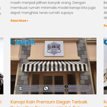
masih menjadi pilihan banyak orang. Dengan
B
membuat rumah minimalis model kanopi kita juga
b
l
dapat menghias teras rumah supaya
A
u
d
Read More »
Re
i
Kanopi Kain Premium Elegan Terbaik
K