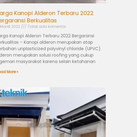
arga Kanopi Alderon Terbaru 2022
ergaransi Berkualitas
 Maret 2022
Tidak ada komentar
arga Kanopi Alderon Terbaru 2022 Bergaransi
erkualitas – Kanopi alderon merupakan atap
erbahan unplasticized polyvinyl chloride (UPVC).
lderon merupakan solusi roofing yang cukup
igemari masyarakat karena selain ketahanan
ad More »