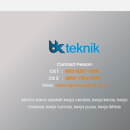
Contact Person:
CS 1 :
0812-8207-0519
CS 2 :
0858-7204-3157
EMAIL:
admin@kanopibsd.co.id
Motto kami adalah kerja cerdas, kerja keras, kerja
mawas, kerja tuntas, kerja puas, kerja ikhlas