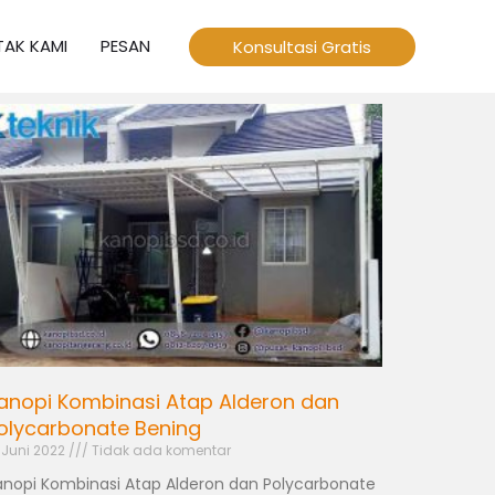
AK KAMI
PESAN
Konsultasi Gratis
anopi Kombinasi Atap Alderon dan
olycarbonate Bening
 Juni 2022
Tidak ada komentar
anopi Kombinasi Atap Alderon dan Polycarbonate