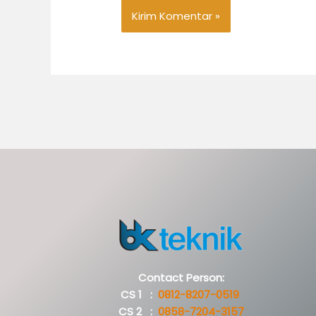
Contact Person:
CS 1 :
0812-8207-0519
CS 2 :
0858-7204-3157