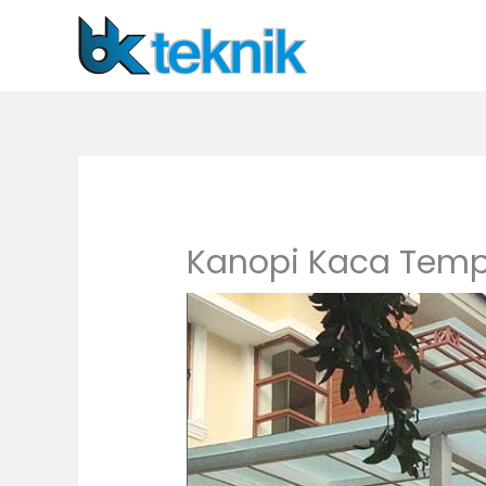
Lewati
ke
konten
Kanopi Kaca Tem