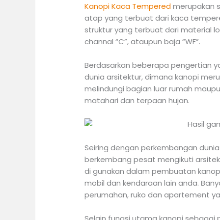
Kanopi Kaca Tempered
merupakan sa
atap yang terbuat dari kaca temper
struktur yang terbuat dari material 
channal “C”, ataupun baja “WF”.
Berdasarkan beberapa pengertian yan
dunia arsitektur, dimana kanopi mer
melindungi bagian luar rumah maupu
matahari dan terpaan hujan.
Seiring dengan perkembangan dunia p
berkembang pesat mengikuti arsitektu
di gunakan dalam pembuatan kanopi k
mobil dan kendaraan lain anda. Ban
perumahan, ruko dan apartement y
Selain fungsi utama kanopi sebagai 