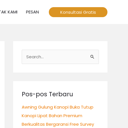
AK KAMI
PESAN
Konsultasi Gratis
C
a
r
i
u
Pos-pos Terbaru
n
Awning Gulung Kanopi Buka Tutup
t
Kanopi Lipat Bahan Premium
u
Berkualitas Bergaransi Free Survey
k