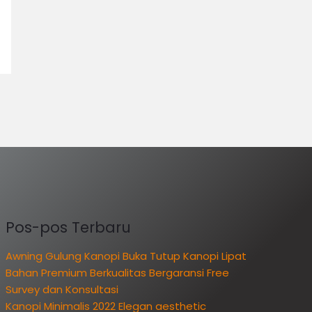
Pos-pos Terbaru
Awning Gulung Kanopi Buka Tutup Kanopi Lipat
Bahan Premium Berkualitas Bergaransi Free
Survey dan Konsultasi
Kanopi Minimalis 2022 Elegan aesthetic