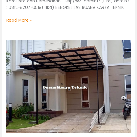
Kami Info dan Pemesanan : Telp/WA. admin1 : (Fira) admin2
: 0812-8207-0519(Tika) BENGKEL LAS BUANA KARYA TEKNIK
Read More »
Kanopi
uPVC
atap
Alderon
BSD
Tangerang
Selatan