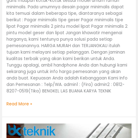
garis maupun kotak-kotak sesuai model umum rumah
minimalis. Pada umumnya desain pagar minimalis dapat
kita temuai dalam beberapa tipe, diantaranya sebagai
berikut : Pagar minimalis tipe geser Pagar minimalis tipe
lipat Pagar minimalis 2 pintu model lipat Pagar minimalis 2
pintu model geser dan lipat Jangan khawatir mengenai
harganya, kami tentunya punya solusi pada setiap
pemesanannya. HARGA MURAH dan TERJANGKAU itulah
tujuan kami melayani setiap pelanggan. Dengan jaminan
kualitas terbaik yang akan kami berikan untuk Anda.
Tunggu apalagi, ambil handphone Anda dan hubungi kami
sekarang juga untuk info harga pemesanan yang akan
anda buat. Kepuasan Anda adalah Kebanggaan Kami Info
dan Pemesanan : Telp/WA. admin1 : (Fira) admin2 : 0812-
8207-0519(Tika) BENGKEL LAS BUANA KARYA TEKNIK
Read More »
Tangga
Rumah