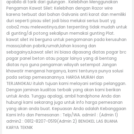
apabila di tarik dari gulungan . Kelebihan Menggunakan
Pengaman Kawat Silet: Kelebihan dengan Razor wire
karena terbuat dari bahan Galvanis anti karat dan memiliki
duri seperti pisau silet jadi bisa melukai serius buat yg
coba2 mau melewatinya,dan terpenting tidak mudah untuk
di gunting/di potong sekalipun memakai gunting Plat.
kawat silet ini berguna untuk pengamanan pada kerusuhan
massa,lahan pabrik,rumah,lahan kosong dan
sebagainya,kawat silet ini biasa dipasang diatas pagar brc
pagar panel beton atau pagar lainya yang di bentang
diatas nya guna pengaman wilayah setempat Jangan
khawatir mengenai harganya, kami tentunya punya solusi
pada setiap pemesanannya. HARGA MURAH dan
TERJANGKAU itulah tujuan kami melayani setiap pelanggan.
Dengan jaminan kualitas terbaik yang akan kami berikan
untuk Anda. Tunggu apalagi, ambil handphone Anda dan
hubungi kami sekarang juga untuk info harga pemesanan
yang akan anda buat. Kepuasan Anda adalah Kebanggaan
Kami Info dan Pemesanan : Telp/WA. admin1 : (Admin 1)
admin2 : 0812-8207-0519(Admin 2) BENGKEL LAS BUANA
KARYA TEKNIK