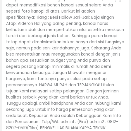
dapat memodifikasi bahan kanopi sesuai selera Anda
seperti foto kanopi di atas. Berikut ini adalah
spesifikasinya: Tiang : Besi Hollow Jari-Jari: Baja Ringan
Atap: Alderon Hal yang paling penting, kanopi harus
kelihatan indah dan memperhatikan nilai estetika meskipun
terdiri dari berbagai jenis bahan. Sehingga peran kanopi
tetap dapat dimaksimalkan bukan hanya dari sisi fungsinya
saja, namun pada seni keindahannya juga. Sekarang Anda
bisa menentukan mau menggunakan kanopi dengan jenis
bahan apa, sesuaikan budget yang Anda punya dan
segera pasang kanopi minimalis di rumah Anda demi
kenyamanan keluarga. Jangan khawatir mengenai
harganya, kami tentunya punya solusi pada setiap
pemesanannya. HARGA MURAH dan TERJANGKAU itulah
tujuan kami melayani setiap pelanggan. Dengan jaminan
kualitas terbaik yang akan kami berikan untuk Anda.
Tunggu apalagi, ambil handphone Anda dan hubungi kami
sekarang juga untuk info harga pemesanan yang akan
anda buat. Kepuasan Anda adalah Kebanggaan Kami Info
dan Pemesanan : Telp/WA. admin1 : (Fira) admin2 : 0812-
8207-0519(Tika) BENGKEL LAS BUANA KARYA TEKNIK