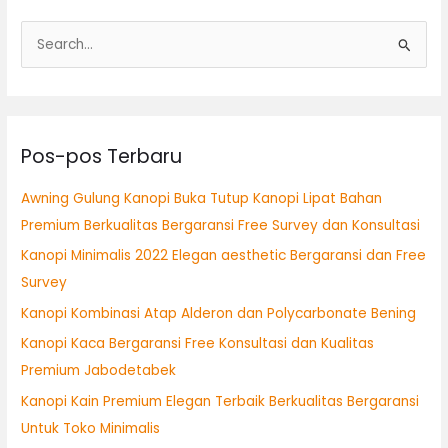
C
a
r
i
Pos-pos Terbaru
u
n
Awning Gulung Kanopi Buka Tutup Kanopi Lipat Bahan
t
Premium Berkualitas Bergaransi Free Survey dan Konsultasi
u
Kanopi Minimalis 2022 Elegan aesthetic Bergaransi dan Free
k
Survey
:
Kanopi Kombinasi Atap Alderon dan Polycarbonate Bening
Kanopi Kaca Bergaransi Free Konsultasi dan Kualitas
Premium Jabodetabek
Kanopi Kain Premium Elegan Terbaik Berkualitas Bergaransi
Untuk Toko Minimalis