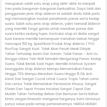
merupakan salah satu atap yang akhir-akhir ini menjadi
tren pada bangunan-bangunan berkualitas. Daya tarik dari
penggunaan jenis atap alderon ini adalah Anda tidak perlu
lagi memasangkan insulasi penahanan panas serta kedap
suara. Salah satu jenis atap alderon, yakni twinwall Alderon
yang memiliki fungsi ganda untuk menahan panas dan
suara ketika sedang hujan. Kontruksi atap ini dinilai sangat
kuat karena memiliki kemampuan menahan beban hingga
mencapai 150 kg. Spesifikasi Produk Atap Alderon / PVC
Rooftop Sangat Kuat. Tidak Akan Pecah Meski Diinjak.
Tahan Terhadap Asam Dan Garam. Tolak Panas – Anti Uv.
Rongga Udara Twin Wall Semakin Mengurangi Panas. Kedap
Suara. Tidak Berisik Saat Hujan. Memiliki Interlock System
Keunggulan Atap Alderon Mampu Memantulkan Panas
Hingga 70% Mampu Meredam Suara Hingga 15 Db Anti
Karat Dan Sangat Cocok Untuk Cuaca Tropis Tahan Lama
Dan Lentur Tidak Memerlukan Perawatan Khusus, Sangat
Efisien Dan Tepat Proses Instalasi Sangat Cepat Dan
Mudah Tahan Terhadap Beban Dan Benturan Serta Bahan
Kimia Jangan khawatir mengenai harganya, kami tentunya
punya solusi pada setiap pemesanannya. HARGA MURAH