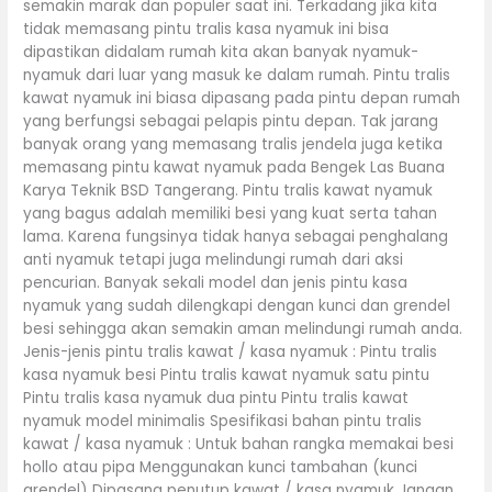
semakin marak dan populer saat ini. Terkadang jika kita
tidak memasang pintu tralis kasa nyamuk ini bisa
dipastikan didalam rumah kita akan banyak nyamuk-
nyamuk dari luar yang masuk ke dalam rumah. Pintu tralis
kawat nyamuk ini biasa dipasang pada pintu depan rumah
yang berfungsi sebagai pelapis pintu depan. Tak jarang
banyak orang yang memasang tralis jendela juga ketika
memasang pintu kawat nyamuk pada Bengek Las Buana
Karya Teknik BSD Tangerang. Pintu tralis kawat nyamuk
yang bagus adalah memiliki besi yang kuat serta tahan
lama. Karena fungsinya tidak hanya sebagai penghalang
anti nyamuk tetapi juga melindungi rumah dari aksi
pencurian. Banyak sekali model dan jenis pintu kasa
nyamuk yang sudah dilengkapi dengan kunci dan grendel
besi sehingga akan semakin aman melindungi rumah anda.
Jenis-jenis pintu tralis kawat / kasa nyamuk : Pintu tralis
kasa nyamuk besi Pintu tralis kawat nyamuk satu pintu
Pintu tralis kasa nyamuk dua pintu Pintu tralis kawat
nyamuk model minimalis Spesifikasi bahan pintu tralis
kawat / kasa nyamuk : Untuk bahan rangka memakai besi
hollo atau pipa Menggunakan kunci tambahan (kunci
grendel) Dipasang penutup kawat / kasa nyamuk Jangan