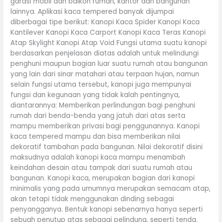
garasi mobil dan balkon rumah, kantor dan bangunan
lainnya. Aplikasi kaca tempered banyak dijumpai
diberbagai tipe berikut: Kanopi Kaca Spider Kanopi Kaca
Kantilever Kanopi Kaca Carport Kanopi Kaca Teras Kanopi
Atap Skylight Kanopi Atap Void Fungsi utama suatu kanopi
berdasarkan penjelasan diatas adalah untuk melindungi
penghuni maupun bagian luar suatu rumah atau bangunan
yang lain dari sinar matahari atau terpaan hujan, namun
selain fungsi utama tersebut, kanopi juga mempunyai
fungsi dan kegunaan yang tidak kalah pentingnya,
diantarannya: Memberikan perlindungan bagi penghuni
rumah dari benda-benda yang jatuh dari atas serta
mampu memberikan privasi bagi penggunannya. Kanopi
kaca tempered mampu dan bisa memberikan nilai
dekoratif tambahan pada bangunan. Nilai dekoratif disini
maksudnya adalah kanopi kaca mampu menambah
keindahan desain atau tampak dari suatu rumah atau
bangunan. Kanopi kaca, merupakan bagian dari kanopi
minimalis yang pada umumnya merupakan semacam atap,
akan tetapi tidak menggunakan dinding sebagai
penyangganya. Bentuk kanopi sebenarnya hanya seperti
sebuah penutup atas sebagai pelindung, seperti tenda.