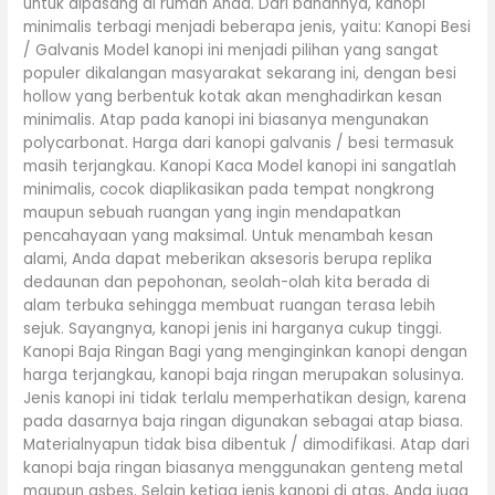
untuk dipasang di rumah Anda. Dari bahannya, kanopi
minimalis terbagi menjadi beberapa jenis, yaitu: Kanopi Besi
/ Galvanis Model kanopi ini menjadi pilihan yang sangat
populer dikalangan masyarakat sekarang ini, dengan besi
hollow yang berbentuk kotak akan menghadirkan kesan
minimalis. Atap pada kanopi ini biasanya mengunakan
polycarbonat. Harga dari kanopi galvanis / besi termasuk
masih terjangkau. Kanopi Kaca Model kanopi ini sangatlah
minimalis, cocok diaplikasikan pada tempat nongkrong
maupun sebuah ruangan yang ingin mendapatkan
pencahayaan yang maksimal. Untuk menambah kesan
alami, Anda dapat meberikan aksesoris berupa replika
dedaunan dan pepohonan, seolah-olah kita berada di
alam terbuka sehingga membuat ruangan terasa lebih
sejuk. Sayangnya, kanopi jenis ini harganya cukup tinggi.
Kanopi Baja Ringan Bagi yang menginginkan kanopi dengan
harga terjangkau, kanopi baja ringan merupakan solusinya.
Jenis kanopi ini tidak terlalu memperhatikan design, karena
pada dasarnya baja ringan digunakan sebagai atap biasa.
Materialnyapun tidak bisa dibentuk / dimodifikasi. Atap dari
kanopi baja ringan biasanya menggunakan genteng metal
maupun asbes. Selain ketiga jenis kanopi di atas, Anda juga