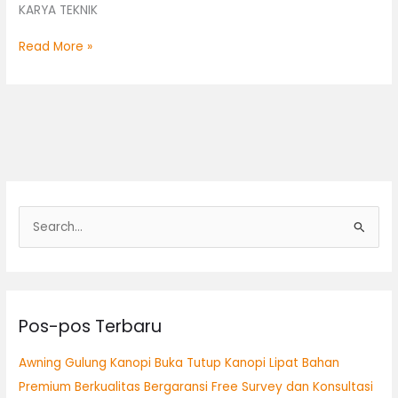
KARYA TEKNIK
Read More »
C
a
r
i
Pos-pos Terbaru
u
n
Awning Gulung Kanopi Buka Tutup Kanopi Lipat Bahan
t
Premium Berkualitas Bergaransi Free Survey dan Konsultasi
u