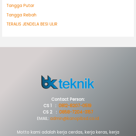
Tangga Putar
Tangga Rebah
TERALIS JENDELA BESI ULIR
Contact Person:
CS 1 :
0812-8207-0519
CS 2 :
0858-7204-3157
EMAIL:
admin@kanopibsd.co.id
Motto kami adalah kerja cerdas, kerja keras, kerja