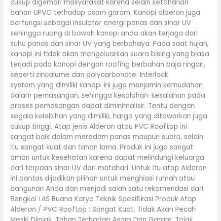
cukup digemari masyarakat karena selain ketahanan
bahan UPVC terhadap asam garam. Kanopi alderon juga
berfungsi sebagai insulator energi panas dan sinar UV
sehingga ruang di bawah kanopi anda akan terjaga dari
suhu panas dan sinar UV yang berbahaya. Pada saat hujan,
kanopi ini tidak akan mengeluarkan suara bising yang biasa
terjadi pada kanopi dengan roofing berbahan baja ringan,
seperti zincalume dan polycarbonate. Interlock
system yang dimiliki kanopi ini juga menjamin kemudahan
dalam pemasangan, sehingga kesalahan-kesalahan pada
proses pemasangan dapat diminimalisir. Tentu dengan
segala kelebihan yang dimiliki, harga yang ditawarkan juga
cukup tinggi. Atap jenis Alderon atau PVC Rooftop ini
sangat baik dalam meredam panas maupun suara, selain
itu sangat kuat dan tahan lama. Produk ini juga sangat
aman untuk kesehatan karena dapat melindungi keluarga
dari terpaan sinar UV dari matahari. Untuk itu atap Alderon
ini pantas dijadikan pilihan untuk menghiasi rumah atau
bangunan Anda dan menjadi salah satu rekomendasi dari
Bengkel LAS Buana Karya Teknik Spesifikasi Produk Atap
Alderon / PVC Rooftop : Sangat Kuat. Tidak Akan Pecah
Meski Diinjak. Tahan Terhadap Asam Dan Garam. Tolak