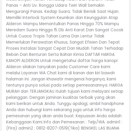
Panas – Anti Uv. Rongga Udara Twin Wall Semakin
Mengurangi Panas. Kedap Suara. Tidak Berisik Saat Hujan.
Memiliki Interlock System Keunikan dan Keunggulan Atap
Alderon: Mampu Memantulkan Panas Hingga 70% Mampu
Meredam Suara Hingga 15 Db Anti Karat Dan Sangat Cocok
Untuk Cuaca Tropis Tahan Lama Dan Lentur Tidak
Memerlukan Perawatan Khusus, Sangat Efisien Dan Tepat
Proses Instalasi Sangat Cepat Dan Mudah Tahan Terhadap
Beban Dan Benturan Serta Bahan Kimia DAFTAR HARGA
KANOPI ALDERON Untuk mengetahui daftar harga kanopi
Alderon silakan tanyakan pada Customer Care kami
melalui Layanan WA Chat kami di kanan dan kiri bawah
halaman ini. Jangan khawatir mengenai harganya, kami
tentunya punya solusi pada setiap pemesanannya. HARGA
MURAH dan TERJANGKAU itulah tujuan kami melayani setiap
pelanggan. Dengan jaminan kualitas terbaik yang akan
kami berikan untuk Anda. Tunggu apalagi, ambil handphone
Anda dan hubungi kami sekarang juga untuk info harga
pemesanan yang akan anda buat. Kepuasan Anda adalah
Kebanggaan Kami Info dan Pemesanan : Telp/WA. admin1 :
(Fira) admin2 : 0812-8207-0519(Tika) BENGKEL LAS BUANA