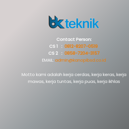
Contact Person:
CS 1 :
0812-8207-0519
CS 2 :
0858-7204-3157
EMAIL:
admin@kanopibsd.co.id
Motto kami adalah kerja cerdas, kerja keras, kerja
mawas, kerja tuntas, kerja puas, kerja ikhlas