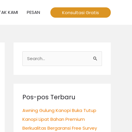
AK KAMI
PESAN
Konsultasi Gratis
C
a
r
i
u
Pos-pos Terbaru
n
Awning Gulung Kanopi Buka Tutup
t
Kanopi Lipat Bahan Premium
u
Berkualitas Bergaransi Free Survey
k