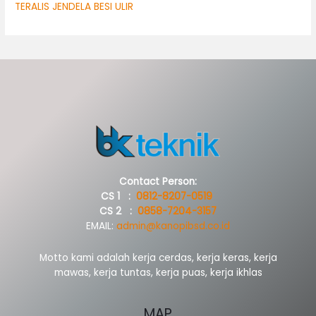
TERALIS JENDELA BESI ULIR
Contact Person:
CS 1 :
0812-8207-0519
CS 2 :
0858-7204-3157
EMAIL:
admin@kanopibsd.co.id
Motto kami adalah kerja cerdas, kerja keras, kerja
mawas, kerja tuntas, kerja puas, kerja ikhlas
MAP