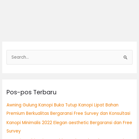
C
a
r
i
Pos-pos Terbaru
u
n
Awning Gulung Kanopi Buka Tutup Kanopi Lipat Bahan
t
Premium Berkualitas Bergaransi Free Survey dan Konsultasi
u
Kanopi Minimalis 2022 Elegan aesthetic Bergaransi dan Free
k
Survey
: