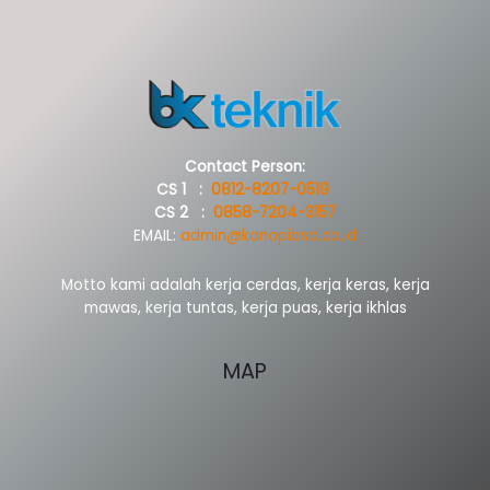
Contact Person:
CS 1 :
0812-8207-0519
CS 2 :
0858-7204-3157
EMAIL:
admin@kanopibsd.co.id
Motto kami adalah kerja cerdas, kerja keras, kerja
mawas, kerja tuntas, kerja puas, kerja ikhlas
MAP