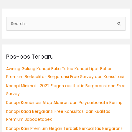
C
a
r
i
Pos-pos Terbaru
u
n
Awning Gulung Kanopi Buka Tutup Kanopi Lipat Bahan
t
Premium Berkualitas Bergaransi Free Survey dan Konsultasi
u
Kanopi Minimalis 2022 Elegan aesthetic Bergaransi dan Free
k
Survey
:
Kanopi Kombinasi Atap Alderon dan Polycarbonate Bening
Kanopi Kaca Bergaransi Free Konsultasi dan Kualitas
Premium Jabodetabek
Kanopi Kain Premium Elegan Terbaik Berkualitas Bergaransi