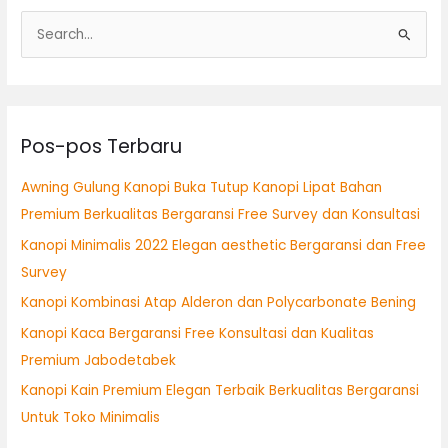
C
a
r
i
Pos-pos Terbaru
u
n
Awning Gulung Kanopi Buka Tutup Kanopi Lipat Bahan
t
Premium Berkualitas Bergaransi Free Survey dan Konsultasi
u
Kanopi Minimalis 2022 Elegan aesthetic Bergaransi dan Free
k
Survey
:
Kanopi Kombinasi Atap Alderon dan Polycarbonate Bening
Kanopi Kaca Bergaransi Free Konsultasi dan Kualitas
Premium Jabodetabek
Kanopi Kain Premium Elegan Terbaik Berkualitas Bergaransi
Untuk Toko Minimalis