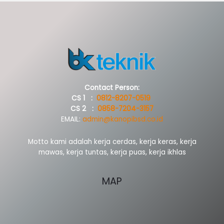
Contact Person:
CS 1 :
0812-8207-0519
CS 2 :
0858-7204-3157
EMAIL:
admin@kanopibsd.co.id
Motto kami adalah kerja cerdas, kerja keras, kerja
mawas, kerja tuntas, kerja puas, kerja ikhlas
MAP