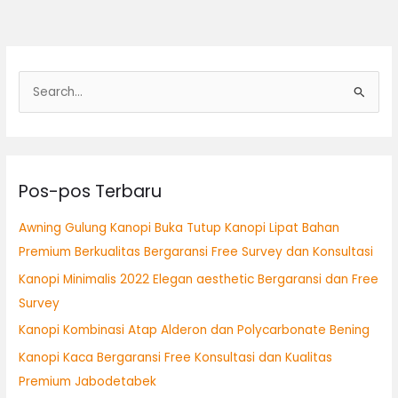
C
a
r
i
Pos-pos Terbaru
u
n
Awning Gulung Kanopi Buka Tutup Kanopi Lipat Bahan
t
Premium Berkualitas Bergaransi Free Survey dan Konsultasi
u
Kanopi Minimalis 2022 Elegan aesthetic Bergaransi dan Free
k
Survey
:
Kanopi Kombinasi Atap Alderon dan Polycarbonate Bening
Kanopi Kaca Bergaransi Free Konsultasi dan Kualitas
Premium Jabodetabek